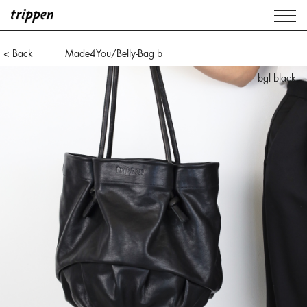
< Back
Made4You/Belly-Bag b
bgl black