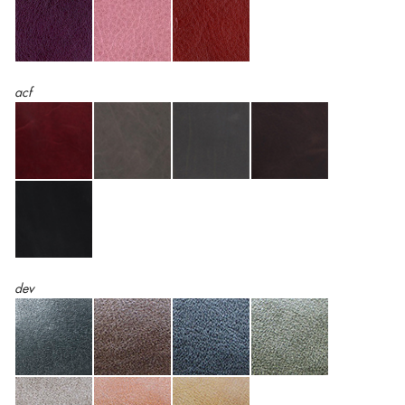
acf
dev