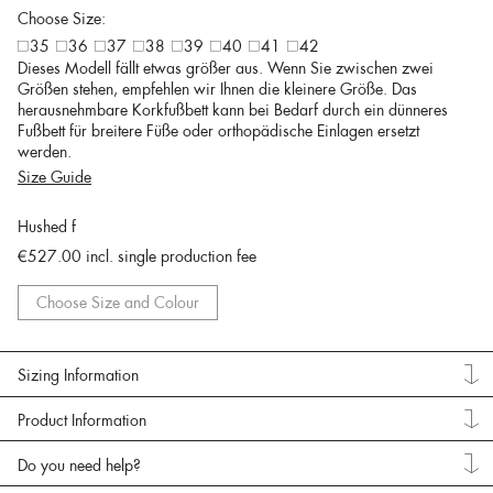
Choose Size:
35
36
37
38
39
40
41
42
Dieses Modell fällt etwas größer aus. Wenn Sie zwischen zwei
Größen stehen, empfehlen wir Ihnen die kleinere Größe. Das
herausnehmbare Korkfußbett kann bei Bedarf durch ein dünneres
Fußbett für breitere Füße oder orthopädische Einlagen ersetzt
werden.
Size Guide
Hushed f
€527.00
incl. single production fee
Choose Size and Colour
Sizing Information
Product Information
Do you need help?