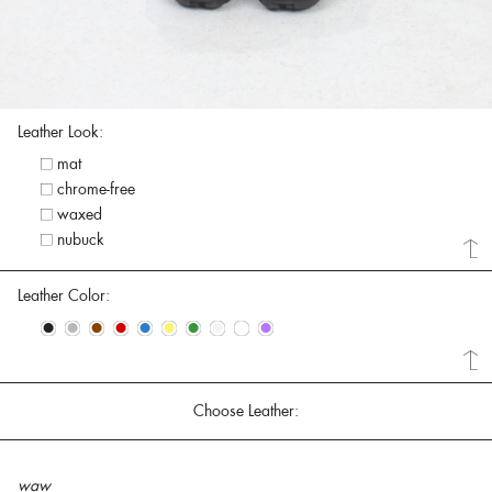
Leather Look:
mat
chrome-free
waxed
nubuck
Leather Color:
•
•
•
•
•
•
•
•
•
•
Choose Leather:
waw