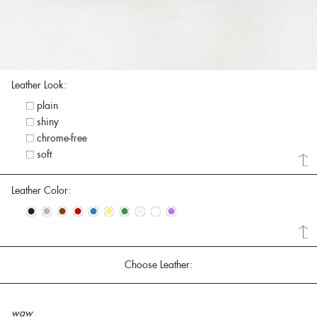
Leather Look:
plain
shiny
chrome-free
soft
Leather Color:
•
•
•
•
•
•
•
•
•
•
Choose Leather:
waw